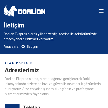
İletişim
Dorlion Ekspres olarak yılların verdiği tecribe ile sektörümüzde
profesyonel bir hizmet veriyoruz.
Anasayfa
İletişim
BIZE DANIŞIN
Adreslerimiz
Dorlion Ekspres olarak, hizmet ağımızı genişleterek farklı
lokasyonlarda sizlere en hızlı ve güvenilir taşımacılık çözümlerini
sunuyoruz. Size en yakın şubemizi keşfedin ve profesyonel
hizmetlerimizden faydalanın!
Telefon