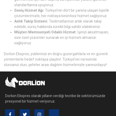
standartlarına uyuyoruz.
Geniş Hizmet Ağı:
Türkiye’nin dört bir yanına ulaşan lojistik
çözümlerimizle, her noktaya kesintisiz hizmet sağlıyoruz.
Anlık Takip Sistemi:
Teslimatlarınızı anlık olarak takip
edebilir, süreç hakkında sürekli bilgi sahibi olabilirsiniz.
Müşteri Memnuniyeti Odaklı Hizmet:
İşinizi aksatmayan,
size özel çözümler sunarak en iyi hizmeti almanızı
sağlıyoruz.
Dorlion Ekspres, yüklerinizi en doğru güzergahlarla ve en güvenli
yöntemlerle hedef noktaya ulaştırır. Türkiye’nin neresinde
olursanız olun, şehirler arası dağıtım hizmetimizle yanınızdayız!
Dorlion Ekspres olarak yılların verdiği tecribe ile sektörümüzde
presyonel bir hizmet veriyoruz.