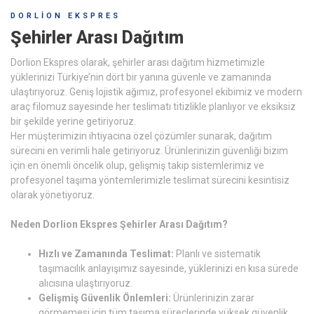
DORLION EKSPRES
Şehirler Arası Dağıtım
Dorlion Ekspres olarak, şehirler arası dağıtım hizmetimizle
yüklerinizi Türkiye’nin dört bir yanına güvenle ve zamanında
ulaştırıyoruz. Geniş lojistik ağımız, profesyonel ekibimiz ve modern
araç filomuz sayesinde her teslimatı titizlikle planlıyor ve eksiksiz
bir şekilde yerine getiriyoruz.
Her müşterimizin ihtiyacına özel çözümler sunarak, dağıtım
sürecini en verimli hale getiriyoruz. Ürünlerinizin güvenliği bizim
için en önemli öncelik olup, gelişmiş takip sistemlerimiz ve
profesyonel taşıma yöntemlerimizle teslimat sürecini kesintisiz
olarak yönetiyoruz.
Neden Dorlion Ekspres Şehirler Arası Dağıtım?
Hızlı ve Zamanında Teslimat:
Planlı ve sistematik
taşımacılık anlayışımız sayesinde, yüklerinizi en kısa sürede
alıcısına ulaştırıyoruz.
Gelişmiş Güvenlik Önlemleri:
Ürünlerinizin zarar
görmemesi için tüm taşıma süreçlerinde yüksek güvenlik